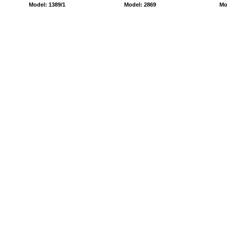
Model: 1389/1
Model: 2869
Mo