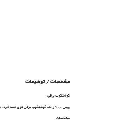
مشخصات / توضیحات
گوشتکوب برقی
پیمی 700 وات، گوشتکوب برقی قوی همه کاره، می تواند در کوتاه ترین زمان با داشتن سه تیغه هرگونه موادی را مخلوط نماید.
مشخصات