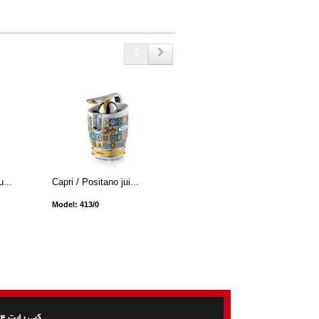
u...
Capri / Positano jui...
Capri / Positano 4-sl...
Model: 413/0
Model: 156/0
کپی رایت 1404 - تمامی حقوق متعلق است به نمایندگی محصولات آریته ایتالیا در ایران