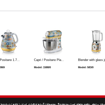
 Positano 1.7...
Capri / Positano Pla...
Blender with glass j
2869
Model: 1588/0
Model: 583/0
|
خانه
|
درباره ما
|