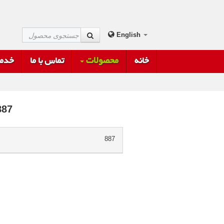
English
خانه
محصولات
تماس با ما
خدما
887
887