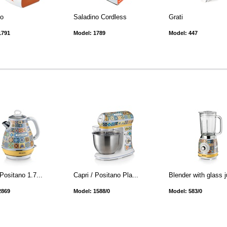
no
Saladino Cordless
Grati
1791
Model: 1789
Model: 447
 Positano 1.7...
Capri / Positano Pla...
Blender with glass j
2869
Model: 1588/0
Model: 583/0