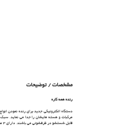
مشخصات / توضیحات
رنده همه کاره
دستگاه الکترونیکی جدید برای رنده نمودن انواع 
مرکبات و هسته هایشان را جدا می نماید. سبک و
قابل شستشو در ظرفشوئی می باشند. دارای 3 صفحه: سوراخ ریز، متوسط و بزرگ و قابل قرارگرفتن در هرگونه ظرف