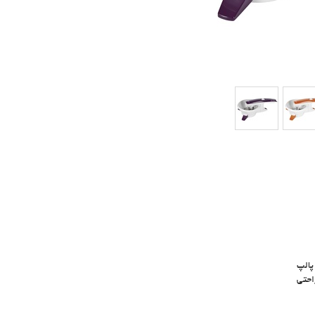
پالپ
احتی