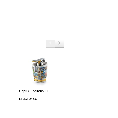
u...
Capri / Positano jui...
Capri / Positano 4-sl...
Model: 413/0
Model: 156/0