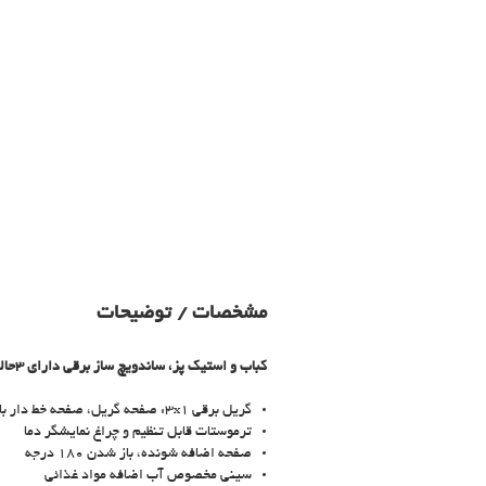
مشخصات / توضیحات
کباب و استیک پز، ساندویچ ساز برقی دارای 3حالت پخت
گریل برقی 3x1: صفحه گریل، صفحه خط دار باربیکیو، صفحه اضافه شونده خط دار
ترموستات قابل تنظیم و چراغ نمایشگر دما
صفحه اضافه شونده، باز شدن 180 درجه
سینی مخصوص آب اضافه مواد غذائی