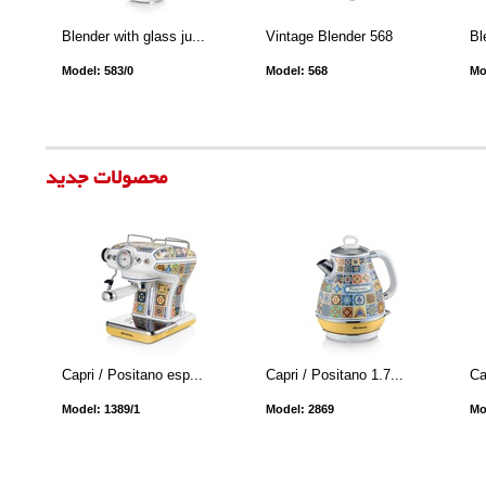
Blender with glass ju...
Vintage Blender 568
Bl
Model: 583/0
Model: 568
Mo
محصولات جدید
Capri / Positano esp...
Capri / Positano 1.7...
Ca
Model: 1389/1
Model: 2869
Mo